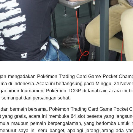
gan mengadakan Pokémon Trading Card Game Pocket Champi
a di Indonesia. Acara ini berlangsung pada Minggu, 24 Novem
ai pionir tournament Pokémon TCGP di tanah air, acara ini b
 semangat dan persaingan sehat.
u dan bermain bersama, Pokémon Trading Card Game Pocket Ch
 yang gratis, acara ini membuka 64 slot peserta yang langsun
n pemula maupun pemain berpengalaman, yang berlomba untuk m
nurut saya ini seru banget, apalagi jarang-jarang ada ya