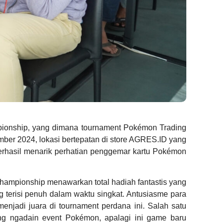
onship, yang dimana tournament Pokémon Trading
ber 2024, lokasi bertepatan di store AGRES.ID yang
erhasil menarik perhatian penggemar kartu Pokémon
ampionship menawarkan total hadiah fantastis yang
g terisi penuh dalam waktu singkat. Antusiasme para
enjadi juara di tournament perdana ini. Salah satu
ng ngadain event Pokémon, apalagi ini game baru