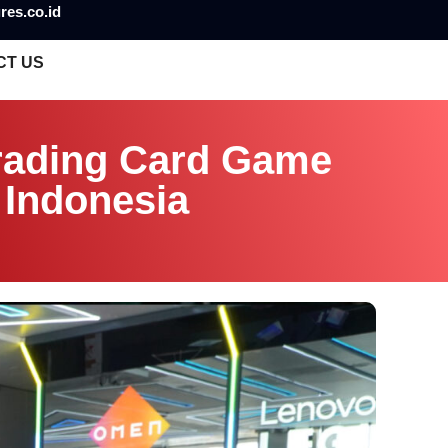
res.co.id
CT US
rading Card Game
 Indonesia